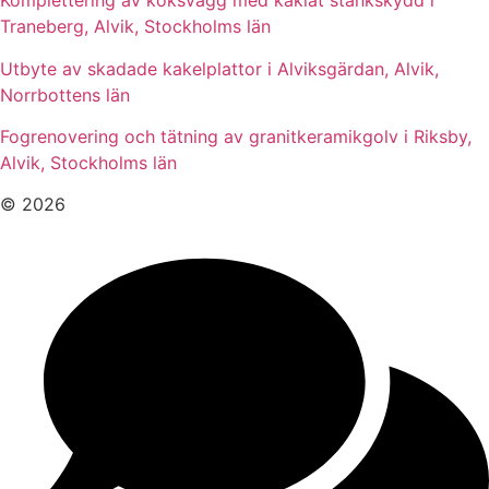
Komplettering av köksvägg med kaklat stänkskydd i
Traneberg, Alvik, Stockholms län
Utbyte av skadade kakelplattor i Alviksgärdan, Alvik,
Norrbottens län
Fogrenovering och tätning av granitkeramikgolv i Riksby,
Alvik, Stockholms län
© 2026