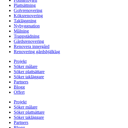
Fönsterbyten
Plattsättning
Golvrenovering
Köksrenovering
Takläggning
Nybyggnation
Målning
Trappstädning
Gårdsrenovering
Renovera innergård
Renovering gårdsbjälklag
Projekt
Söker målare
Söker plattsättare
Söker takläggare
Partners
Blogg
Offert
Projekt
Söker målare
Söker plattsättare
Söker takläggare
Partners
Blogg