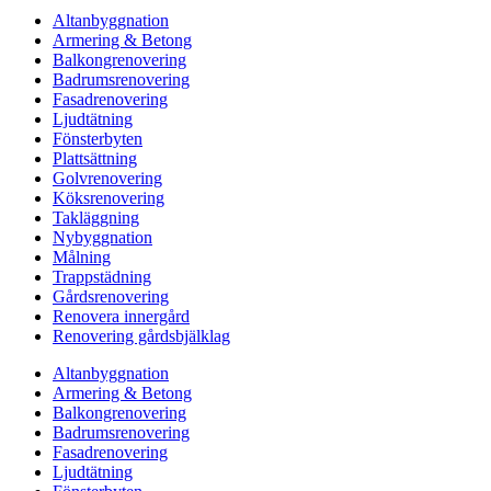
Altanbyggnation
Armering & Betong
Balkongrenovering
Badrumsrenovering
Fasadrenovering
Ljudtätning
Fönsterbyten
Plattsättning
Golvrenovering
Köksrenovering
Takläggning
Nybyggnation
Målning
Trappstädning
Gårdsrenovering
Renovera innergård
Renovering gårdsbjälklag
Altanbyggnation
Armering & Betong
Balkongrenovering
Badrumsrenovering
Fasadrenovering
Ljudtätning