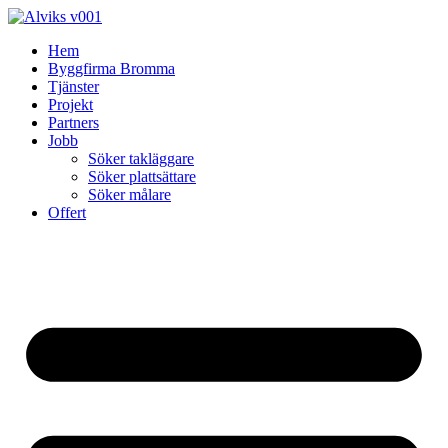
Skip
to
Hem
content
Byggfirma Bromma
Tjänster
Projekt
Partners
Jobb
Söker takläggare
Söker plattsättare
Söker målare
Offert