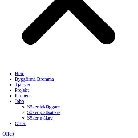
Hem
Byggfirma Bromma
Tjänster
Projekt
Partners
Jobb
Söker takläggare
Söker plattsättare
Söker målare
Offert
Offert