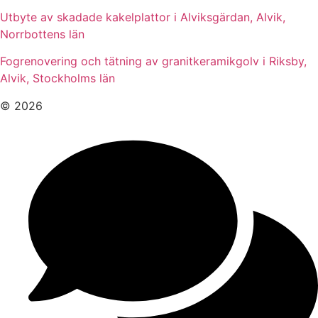
Utbyte av skadade kakelplattor i Alviksgärdan, Alvik,
Norrbottens län
Fogrenovering och tätning av granitkeramikgolv i Riksby,
Alvik, Stockholms län
© 2026